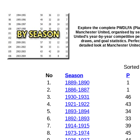
Explore the complete PWDLFA (Play
Manchester United, organised by sea
United’s year-by-year competitive pe
draws, and goal statistics. Perfec
detailed look at Manchester Unite
Sorted
No
Season
P
1.
1889-1890
1
2.
1886-1887
1
3.
1930-1931
46
4.
1921-1922
43
5.
1893-1894
34
6.
1892-1893
33
7.
1914-1915
39
8.
1973-1974
45