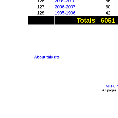
126.
2009-2010
56
127.
2006-2007
60
128.
1905-1906
42
Totals
6051
About this site
MUFCI
All pages